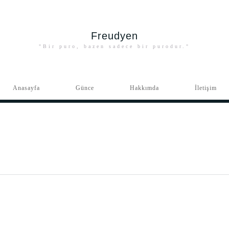
Freudyen
"Bir puro, bazen sadece bir purodur."
Anasayfa
Günce
Hakkımda
İletişim