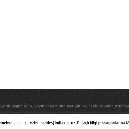
içerik özgün olup, yayınlanan bütün içeriğin her hakkı saklıdır. Atıflı ve
©
Freudyen
, 2019-2026
emelere uygun çerezler (cookies) kullanıyoruz. Detaylı bilgiye
>>Aydınlatma M