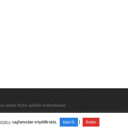
ya atıfsız hiçbir şekilde kullanılamaz.
etni<<
sayfamızdan erişebilirsiniz.
|
Kabul Et
Reddet