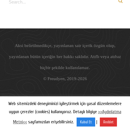
Aksi belirtilmedikçe, yayınlanan sair içerik özgün olup,
yayınlanan bütün içeriğin her hakkı saklıdır. Atıflı veya atıfsız
hiçbir şekilde kullanılamaz.
©
Freudyen
, 2019-2026
Web sitemizdeki deneyiminizi iyileştirmek için yasal düzenlemelere
uygun çerezler (cookies) kullanıyoruz. Detaylı bilgiye
>>Aydınlatma
Metni<<
sayfamızdan erişebilirsiniz.
|
Kabul Et
Reddet