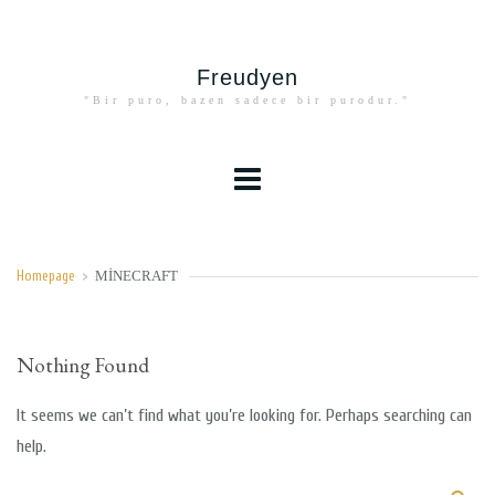
Freudyen
"Bir puro, bazen sadece bir purodur."
MINECRAFT
Homepage
>
Nothing Found
It seems we can’t find what you’re looking for. Perhaps searching can
help.