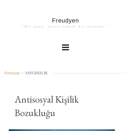
Freudyen
"Bir puro, bazen sadece bir purodur."
SAYGISIZLIK
Homepage
>
Antisosyal Kişilik
Bozukluğu