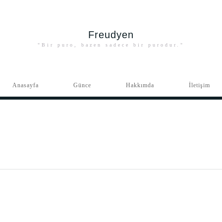
Freudyen
"Bir puro, bazen sadece bir purodur."
Anasayfa
Günce
Hakkımda
İletişim