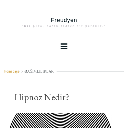
Freudyen
"Bir puro, bazen sadece bir purodur."
BAĞIMLILIKLAR
Homepage
>
Hipnoz Nedir?