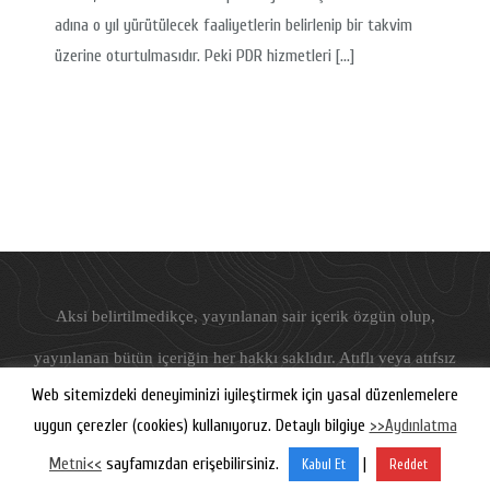
adına o yıl yürütülecek faaliyetlerin belirlenip bir takvim
üzerine oturtulmasıdır. Peki PDR hizmetleri […]
Aksi belirtilmedikçe, yayınlanan sair içerik özgün olup,
yayınlanan bütün içeriğin her hakkı saklıdır. Atıflı veya atıfsız
Web sitemizdeki deneyiminizi iyileştirmek için yasal düzenlemelere
hiçbir şekilde kullanılamaz.
uygun çerezler (cookies) kullanıyoruz. Detaylı bilgiye
>>Aydınlatma
©
Freudyen
, 2019-2026
Metni<<
sayfamızdan erişebilirsiniz.
|
Kabul Et
Reddet