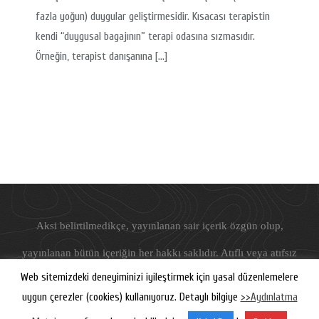
fazla yoğun) duygular geliştirmesidir. Kısacası terapistin
kendi “duygusal bagajının” terapi odasına sızmasıdır.
Örneğin, terapist danışanına […]
Aksi belirtilmedikçe, yayınlanan sair içerik özgün olup,
yayınlanan bütün içeriğin her hakkı saklıdır. Atıflı veya atıfsız
Web sitemizdeki deneyiminizi iyileştirmek için yasal düzenlemelere
hiçbir şekilde kullanılamaz.
uygun çerezler (cookies) kullanıyoruz. Detaylı bilgiye
>>Aydınlatma
©
Freudyen
, 2019-2026