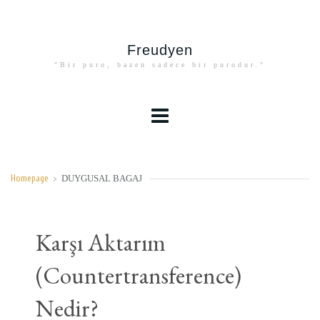
Freudyen
"Bir puro, bazen sadece bir purodur."
DUYGUSAL BAGAJ
Homepage
>
Karşı Aktarım
(Countertransference)
Nedir?