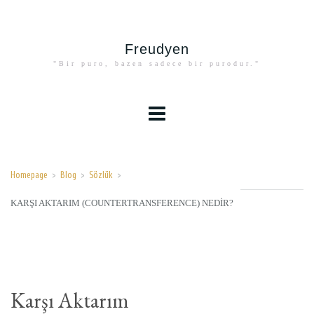
Freudyen
"Bir puro, bazen sadece bir purodur."
Homepage
>
Blog
>
Sözlük
>
KARŞI AKTARIM (COUNTERTRANSFERENCE) NEDIR?
Karşı Aktarım