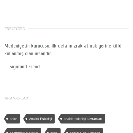
FREUD'DEN
Medeniyetin kurucusu, ilk defa mızrak atmak yerine küfür
kullanmış olan insandır.
—
Sigmund Freud
ARANANLAR
adler
Analitik Psikoloji
analitik psikoloji kavramları
bastırılmış duygular
bilinç
bilinçdışı savunmalar