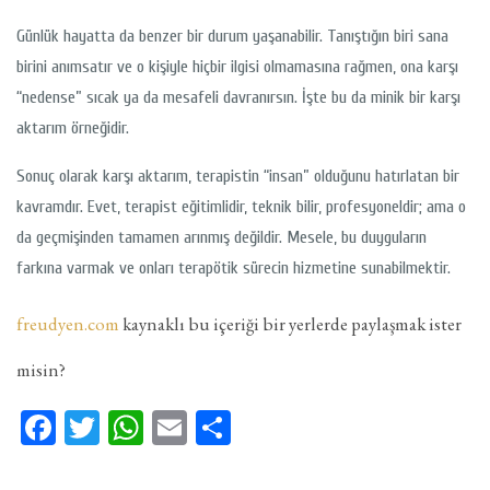
Günlük hayatta da benzer bir durum yaşanabilir. Tanıştığın biri sana
birini anımsatır ve o kişiyle hiçbir ilgisi olmamasına rağmen, ona karşı
“nedense” sıcak ya da mesafeli davranırsın. İşte bu da minik bir karşı
aktarım örneğidir.
Sonuç olarak karşı aktarım, terapistin “insan” olduğunu hatırlatan bir
kavramdır. Evet, terapist eğitimlidir, teknik bilir, profesyoneldir; ama o
da geçmişinden tamamen arınmış değildir. Mesele, bu duyguların
farkına varmak ve onları terapötik sürecin hizmetine sunabilmektir.
freudyen.com
kaynaklı bu içeriği bir yerlerde paylaşmak ister
misin?
Facebook
Twitter
WhatsApp
Email
Share