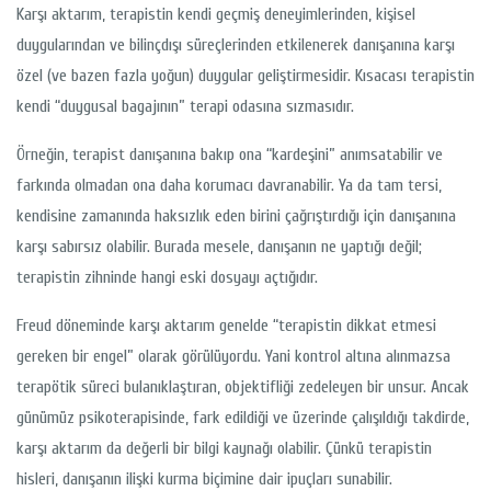
Karşı aktarım, terapistin kendi geçmiş deneyimlerinden, kişisel
duygularından ve bilinçdışı süreçlerinden etkilenerek danışanına karşı
özel (ve bazen fazla yoğun) duygular geliştirmesidir. Kısacası terapistin
kendi “duygusal bagajının” terapi odasına sızmasıdır.
Örneğin, terapist danışanına bakıp ona “kardeşini” anımsatabilir ve
farkında olmadan ona daha korumacı davranabilir. Ya da tam tersi,
kendisine zamanında haksızlık eden birini çağrıştırdığı için danışanına
karşı sabırsız olabilir. Burada mesele, danışanın ne yaptığı değil;
terapistin zihninde hangi eski dosyayı açtığıdır.
Freud döneminde karşı aktarım genelde “terapistin dikkat etmesi
gereken bir engel” olarak görülüyordu. Yani kontrol altına alınmazsa
terapötik süreci bulanıklaştıran, objektifliği zedeleyen bir unsur. Ancak
günümüz psikoterapisinde, fark edildiği ve üzerinde çalışıldığı takdirde,
karşı aktarım da değerli bir bilgi kaynağı olabilir. Çünkü terapistin
hisleri, danışanın ilişki kurma biçimine dair ipuçları sunabilir.