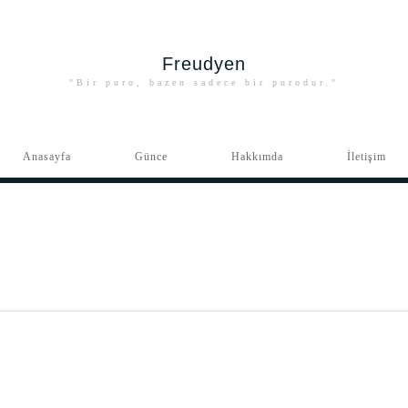
Freudyen
"Bir puro, bazen sadece bir purodur."
Anasayfa
Günce
Hakkımda
İletişim