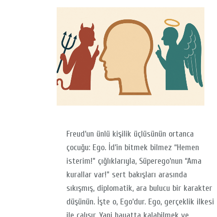
Freud’un ünlü kişilik üçlüsünün ortanca
çocuğu: Ego. İd’in bitmek bilmez “Hemen
isterim!” çığlıklarıyla, Süperego’nun “Ama
kurallar var!” sert bakışları arasında
sıkışmış, diplomatik, ara bulucu bir karakter
düşünün. İşte o, Ego’dur. Ego, gerçeklik ilkesi
ile çalışır. Yani hayatta kalabilmek ve