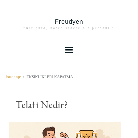
Freudyen
"Bir puro, bazen sadece bir purodur."
EKSIKLIKLERI KAPATMA
Homepage
>
Telafi Nedir?