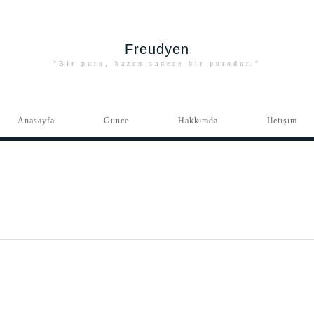
Freudyen
"Bir puro, bazen sadece bir purodur."
Anasayfa
Günce
Hakkımda
İletişim