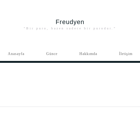
Freudyen
"Bir puro, bazen sadece bir purodur."
Anasayfa
Günce
Hakkımda
İletişim