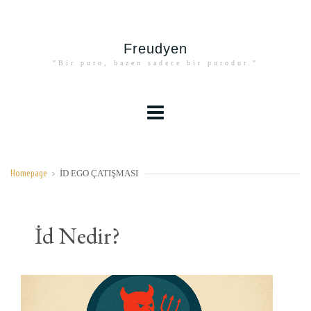
Freudyen
"Bir puro, bazen sadece bir purodur."
ID EGO ÇATIŞMASI
Homepage
>
İd Nedir?