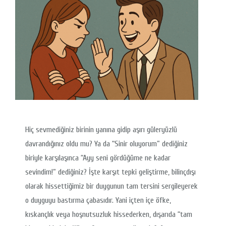
Hiç sevmediğiniz birinin yanına gidip aşırı güleryüzlü
davrandığınız oldu mu? Ya da “Sinir oluyorum” dediğiniz
biriyle karşılaşınca “Ayy seni gördüğüme ne kadar
sevindim!” dediğiniz? İşte karşıt tepki geliştirme, bilinçdışı
olarak hissettiğimiz bir duygunun tam tersini sergileyerek
o duyguyu bastırma çabasıdır. Yani içten içe öfke,
kıskançlık veya hoşnutsuzluk hissederken, dışarıda “tam