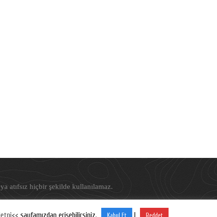
ya atıfsız hiçbir şekilde kullanılamaz.
etni<<
sayfamızdan erişebilirsiniz.
|
Kabul Et
Reddet