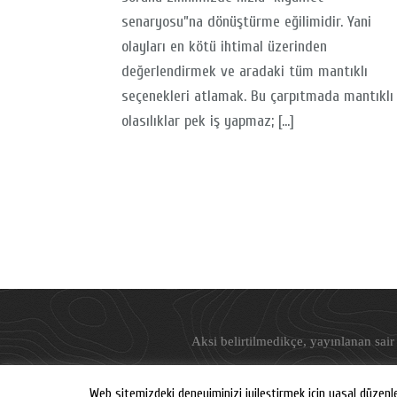
senaryosu”na dönüştürme eğilimidir. Yani
olayları en kötü ihtimal üzerinden
değerlendirmek ve aradaki tüm mantıklı
seçenekleri atlamak. Bu çarpıtmada mantıklı
olasılıklar pek iş yapmaz; […]
Aksi belirtilmedikçe, yayınlanan sair 
Web sitemizdeki deneyiminizi iyileştirmek için yasal düzenl