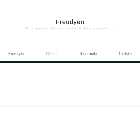
Freudyen
"Bir puro, bazen sadece bir purodur."
Anasayfa
Günce
Hakkımda
İletişim