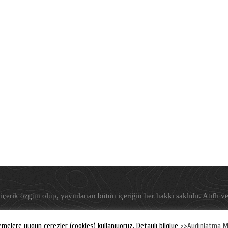
içerik özgün olup, yayınlanan bütün içeriğin her hakkı saklıdır. Atıflı ve
©
Freudyen
, 2019-2026
emelere uygun çerezler (cookies) kullanıyoruz. Detaylı bilgiye
>>Aydınlatma M