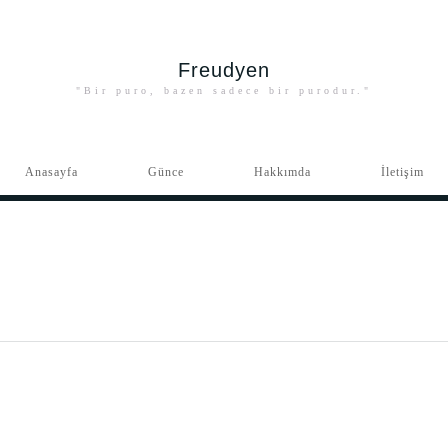
Freudyen
"Bir puro, bazen sadece bir purodur."
Anasayfa
Günce
Hakkımda
İletişim