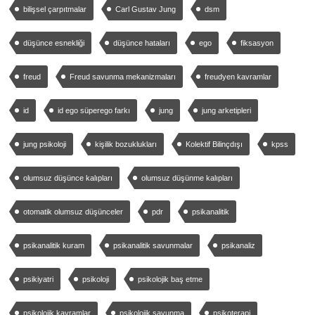
bilişsel çarpıtmalar
Carl Gustav Jung
dsm
düşünce esnekliği
düşünce hataları
ego
fiksasyon
freud
Freud savunma mekanizmaları
freudyen kavramlar
id
id ego süperego farkı
jung
jung arketipleri
jung psikoloji
kişilik bozuklukları
Kolektif Bilinçdışı
kpss
olumsuz düşünce kalıpları
olumsuz düşünme kalıpları
otomatik olumsuz düşünceler
pdr
psikanalitik
psikanalitik kuram
psikanalitik savunmalar
psikanaliz
psikiyatri
psikoloji
psikolojik baş etme
psikolojik kavramlar
psikolojik savunma
psikoterapi