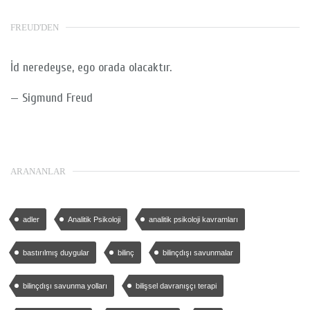
FREUD'DEN
İd neredeyse, ego orada olacaktır.
—
Sigmund Freud
ARANANLAR
adler
Analitik Psikoloji
analitik psikoloji kavramları
bastırılmış duygular
bilinç
bilinçdışı savunmalar
bilinçdışı savunma yolları
bilişsel davranışçı terapi