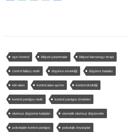
aşırı kontrol
bilişsel çarpıtmalar
bilişsel davranışçı terapi
control fallacy nedir
düşünce esnekliği
düşünce hataları
etki alanı
kontrol alanı ayrımı
kontrol eksikliği
kontrol yanılgısı nedir
kontrol yanılgısı örnekleri
olumsuz düşünme kalıpları
otomatik olumsuz düşünceler
psikolojide kontrol yanılgısı
psikolojik önyargılar