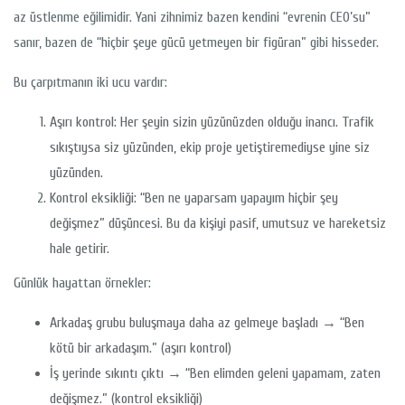
az üstlenme eğilimidir. Yani zihnimiz bazen kendini “evrenin CEO’su”
sanır, bazen de “hiçbir şeye gücü yetmeyen bir figüran” gibi hisseder.
Bu çarpıtmanın iki ucu vardır:
Aşırı kontrol: Her şeyin sizin yüzünüzden olduğu inancı. Trafik
sıkıştıysa siz yüzünden, ekip proje yetiştiremediyse yine siz
yüzünden.
Kontrol eksikliği: “Ben ne yaparsam yapayım hiçbir şey
değişmez” düşüncesi. Bu da kişiyi pasif, umutsuz ve hareketsiz
hale getirir.
Günlük hayattan örnekler:
Arkadaş grubu buluşmaya daha az gelmeye başladı → “Ben
kötü bir arkadaşım.” (aşırı kontrol)
İş yerinde sıkıntı çıktı → “Ben elimden geleni yapamam, zaten
değişmez.” (kontrol eksikliği)