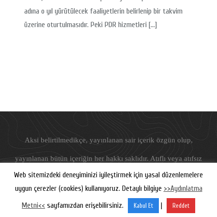
adına o yıl yürütülecek faaliyetlerin belirlenip bir takvim
üzerine oturtulmasıdır. Peki PDR hizmetleri […]
Aksi belirtilmedikçe, yayınlanan sair içerik özgün olup,
yayınlanan bütün içeriğin her hakkı saklıdır. Atıflı veya atıfsız
Web sitemizdeki deneyiminizi iyileştirmek için yasal düzenlemelere
hiçbir şekilde kullanılamaz.
uygun çerezler (cookies) kullanıyoruz. Detaylı bilgiye
>>Aydınlatma
©
Freudyen
, 2019-2026
Metni<<
sayfamızdan erişebilirsiniz.
|
Kabul Et
Reddet