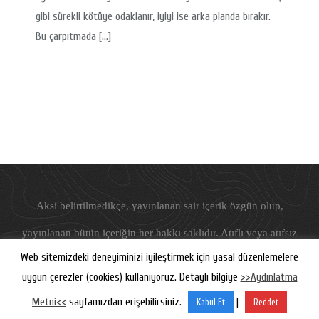
gibi sürekli kötüye odaklanır, iyiyi ise arka planda bırakır.
Bu çarpıtmada […]
Aksi belirtilmedikçe, yayınlanan sair içerik özgün olup,
yayınlanan bütün içeriğin her hakkı saklıdır. Atıflı veya atıfsız
Web sitemizdeki deneyiminizi iyileştirmek için yasal düzenlemelere
hiçbir şekilde kullanılamaz.
uygun çerezler (cookies) kullanıyoruz. Detaylı bilgiye
>>Aydınlatma
©
Freudyen
, 2019-2026
Metni<<
sayfamızdan erişebilirsiniz.
|
Kabul Et
Reddet