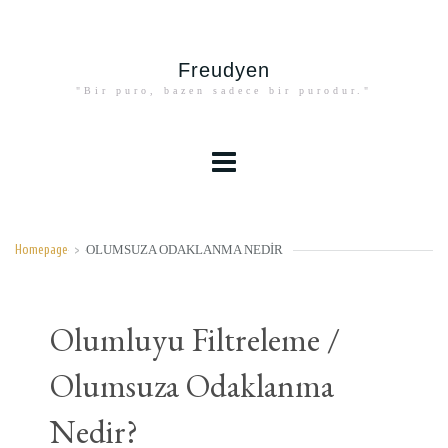
Freudyen
"Bir puro, bazen sadece bir purodur."
OLUMSUZA ODAKLANMA NEDIR
Homepage
>
Olumluyu Filtreleme /
Olumsuza Odaklanma
Nedir?