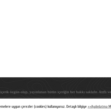
içerik özgün olup, yayınlanan bütün içeriğin her hakkı saklıdır. Atıflı ve
©
Freudyen
, 2019-2026
emelere uygun çerezler (cookies) kullanıyoruz. Detaylı bilgiye
>>Aydınlatma M