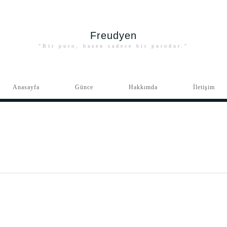
Freudyen
"Bir puro, bazen sadece bir purodur."
Anasayfa
Günce
Hakkımda
İletişim