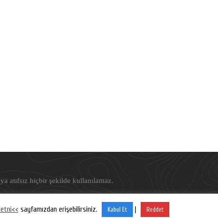
ya atıfsız hiçbir şekilde kullanılamaz.
etni<<
sayfamızdan erişebilirsiniz.
|
Kabul Et
Reddet