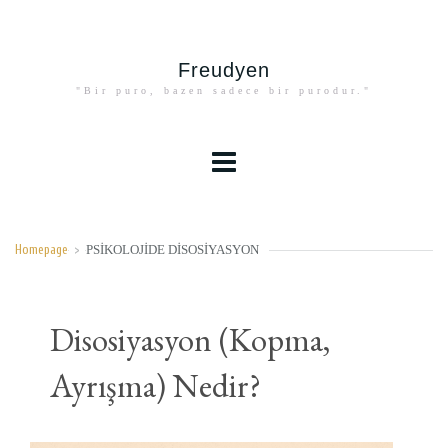
Freudyen
"Bir puro, bazen sadece bir purodur."
PSIKOLOJIDE DISOSIYASYON
Homepage
>
Disosiyasyon (Kopma,
Ayrışma) Nedir?