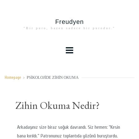
Freudyen
"Bir puro, bazen sadece bir purodur."
PSIKOLOJIDE ZIHIN OKUMA
Homepage
>
Zihin Okuma Nedir?
Arkadaşınız size biraz soğuk davrandı. Siz hemen: “Kesin
bana kırıldı.” Patronunuz toplantıda yüzünü buruşturdu.