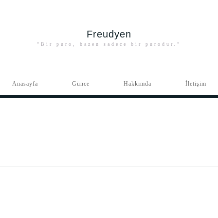
Freudyen
"Bir puro, bazen sadece bir purodur."
Anasayfa
Günce
Hakkımda
İletişim