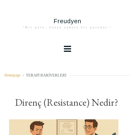
Freudyen
"Bir puro, bazen sadece bir purodur."
TERAPI BARIYERLERI
Homepage
>
Direnç (Resistance) Nedir?