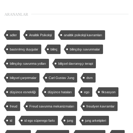
ARANANLAR
adler
Analitik Psikoloji
analitik psikoloji kavramları
bastırılmış duygular
bilinç
bilinçdışı savunmalar
bilinçdışı savunma yolları
bilişsel davranışçı terapi
bilişsel çarpıtmalar
Carl Gustav Jung
dsm
düşünce esnekliği
düşünce hataları
ego
fiksasyon
freud
Freud savunma mekanizmaları
freudyen kavramlar
id
id ego süperego farkı
jung
jung arketipleri