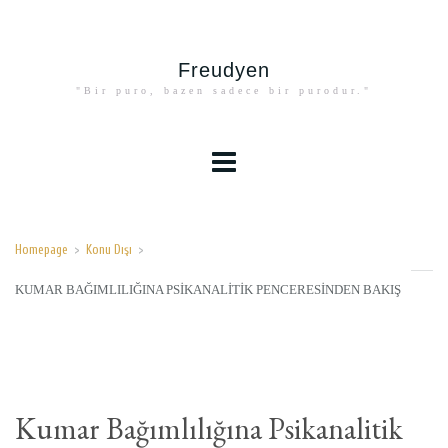
Freudyen
"Bir puro, bazen sadece bir purodur."
Homepage
>
Konu Dışı
>
KUMAR BAĞIMLILIĞINA PSIKANALITIK PENCERESINDEN BAKIŞ
Kumar Bağımlılığına Psikanalitik