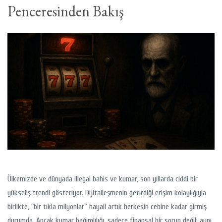
Penceresinden Bakış
Ülkemizde ve dünyada illegal bahis ve kumar, son yıllarda ciddi bir
yükseliş trendi gösteriyor. Dijitalleşmenin getirdiği erişim kolaylığıyla
birlikte, “bir tıkla milyonlar” hayali artık herkesin cebine kadar girmiş
durumda. Ancak kumar bağımlılığı, sadece finansal bir sorun değil; aynı