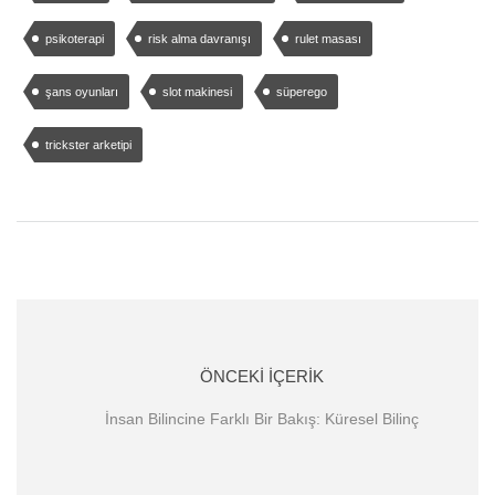
psikoterapi
risk alma davranışı
rulet masası
şans oyunları
slot makinesi
süperego
trickster arketipi
ÖNCEKI İÇERIK
İnsan Bilincine Farklı Bir Bakış: Küresel Bilinç