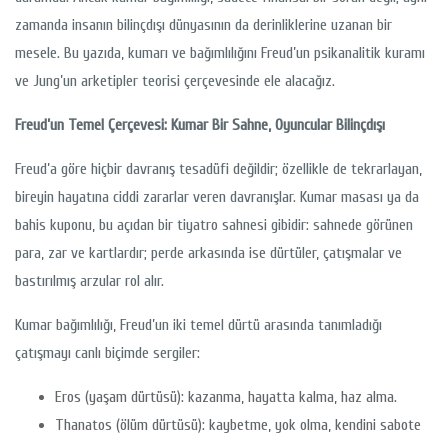
zamanda insanın bilinçdışı dünyasının da derinliklerine uzanan bir
mesele. Bu yazıda, kumarı ve bağımlılığını Freud’un psikanalitik kuramı
ve Jung’un arketipler teorisi çerçevesinde ele alacağız.
Freud’un Temel Çerçevesi: Kumar Bir Sahne, Oyuncular Bilinçdışı
Freud’a göre hiçbir davranış tesadüfi değildir; özellikle de tekrarlayan,
bireyin hayatına ciddi zararlar veren davranışlar. Kumar masası ya da
bahis kuponu, bu açıdan bir tiyatro sahnesi gibidir: sahnede görünen
para, zar ve kartlardır; perde arkasında ise dürtüler, çatışmalar ve
bastırılmış arzular rol alır.
Kumar bağımlılığı, Freud’un iki temel dürtü arasında tanımladığı
çatışmayı canlı biçimde sergiler:
Eros (yaşam dürtüsü): kazanma, hayatta kalma, haz alma.
Thanatos (ölüm dürtüsü): kaybetme, yok olma, kendini sabote