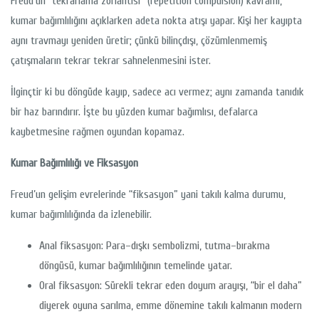
Freud’un “tekrarlama zorlantısı” (repetition compulsion) kavramı,
kumar bağımlılığını açıklarken adeta nokta atışı yapar. Kişi her kayıpta
aynı travmayı yeniden üretir; çünkü bilinçdışı, çözümlenmemiş
çatışmaların tekrar tekrar sahnelenmesini ister.
İlginçtir ki bu döngüde kayıp, sadece acı vermez; aynı zamanda tanıdık
bir haz barındırır. İşte bu yüzden kumar bağımlısı, defalarca
kaybetmesine rağmen oyundan kopamaz.
Kumar Bağımlılığı ve Fiksasyon
Freud’un gelişim evrelerinde “fiksasyon” yani takılı kalma durumu,
kumar bağımlılığında da izlenebilir.
Anal fiksasyon: Para–dışkı sembolizmi, tutma–bırakma
döngüsü, kumar bağımlılığının temelinde yatar.
Oral fiksasyon: Sürekli tekrar eden doyum arayışı, “bir el daha”
diyerek oyuna sarılma, emme dönemine takılı kalmanın modern