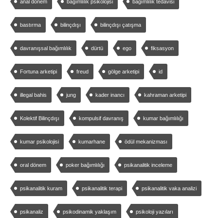
anal dönem
bağımlılık psikolojisi
bağımlılık tedavisi
bastırma
bilinçdışı
bilinçdışı çatışma
davranışsal bağımlılık
dürtü
ego
fiksasyon
Fortuna arketipi
freud
gölge arketipi
id
illegal bahis
jung
kader inancı
kahraman arketipi
Kolektif Bilinçdışı
kompulsif davranış
kumar bağımlılığı
kumar psikolojisi
kumarhane
ödül mekanizması
oral dönem
poker bağımlılığı
psikanalitik inceleme
psikanalitik kuram
psikanalitik terapi
psikanalitik vaka analizi
psikanaliz
psikodinamik yaklaşım
psikoloji yazıları