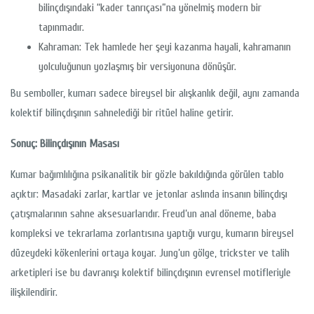
bilinçdışındaki “kader tanrıçası”na yönelmiş modern bir
tapınmadır.
Kahraman: Tek hamlede her şeyi kazanma hayali, kahramanın
yolculuğunun yozlaşmış bir versiyonuna dönüşür.
Bu semboller, kumarı sadece bireysel bir alışkanlık değil, aynı zamanda
kolektif bilinçdışının sahnelediği bir ritüel haline getirir.
Sonuç: Bilinçdışının Masası
Kumar bağımlılığına psikanalitik bir gözle bakıldığında görülen tablo
açıktır: Masadaki zarlar, kartlar ve jetonlar aslında insanın bilinçdışı
çatışmalarının sahne aksesuarlarıdır. Freud’un anal döneme, baba
kompleksi ve tekrarlama zorlantısına yaptığı vurgu, kumarın bireysel
düzeydeki kökenlerini ortaya koyar. Jung’un gölge, trickster ve talih
arketipleri ise bu davranışı kolektif bilinçdışının evrensel motifleriyle
ilişkilendirir.