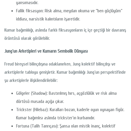
yansımasıdır.
Fallik fiksasyon: Risk alma, meydan okuma ve “ben güçlüyüm”
iddiası, narsistik kalıntıların işaretidir.
Kumar bağımlılığı, aslında farklı fiksasyonların iç içe geçtiği bir davranış
örüntüsü olarak görülebilir.
Jung’un Arketipleri ve Kumarın Sembolik Dünyası
Freud bireysel bilinçdışına odaklanırken, Jung kolektif bilinçdışı ve
arketiplerle tabloyu genişletir. Kumar bağımlılığı Jung’un perspektifinde
şu arketiplerle ilişkilendirilebilir:
Gölgeler (Shadow): Bastırılmış hırs, açgözlülük ve risk alma
dürtüsü masada açığa çıkar.
Trickster (Hilebaz): Kuralları bozan, kaderle oyun oynayan figür.
Kumar bağımlısı aslında trickster’ın kurbanıdır.
Fortuna (Talih Tanrıçası): Şansa olan mistik inanç, kolektif