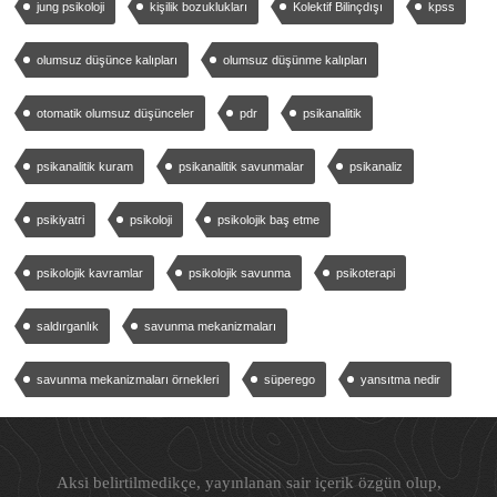
jung psikoloji
kişilik bozuklukları
Kolektif Bilinçdışı
kpss
olumsuz düşünce kalıpları
olumsuz düşünme kalıpları
otomatik olumsuz düşünceler
pdr
psikanalitik
psikanalitik kuram
psikanalitik savunmalar
psikanaliz
psikiyatri
psikoloji
psikolojik baş etme
psikolojik kavramlar
psikolojik savunma
psikoterapi
saldırganlık
savunma mekanizmaları
savunma mekanizmaları örnekleri
süperego
yansıtma nedir
Aksi belirtilmedikçe, yayınlanan sair içerik özgün olup,