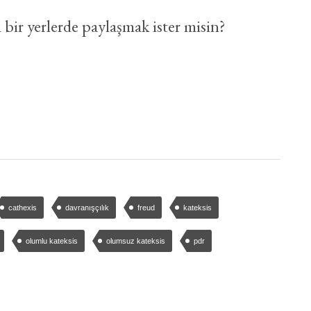
 bir yerlerde paylaşmak ister misin?
cathexis
davranışçılık
freud
kateksis
olumlu kateksis
olumsuz kateksis
pdr