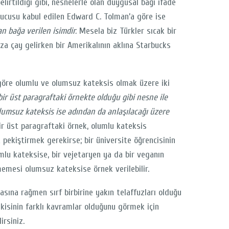
lirtildiği gibi, nesnelerle olan duygusal bağı ifade
urucusu kabul edilen Edward C. Tolman’a göre ise
n bağa verilen isimdir.
Mesela biz Türkler sıcak bir
za çay gelirken bir Amerikalının aklına Starbucks
 göre olumlu ve olumsuz kateksis olmak üzere iki
bir üst paragraftaki örnekte olduğu gibi nesne ile
lumsuz kateksis ise adından da anlaşılacağı üzere
r üst paragraftaki örnek, olumlu kateksis
ak pekiştirmek gerekirse; bir üniversite öğrencisinin
lu kateksise, bir vejetaryen ya da bir veganın
memesi olumsuz kateksise örnek verilebilir.
sına rağmen sırf birbirine yakın telaffuzları olduğu
 İkisinin farklı kavramlar olduğunu görmek için
irsiniz.