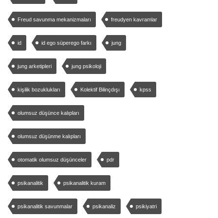
Freud savunma mekanizmaları
freudyen kavramlar
id
id ego süperego farkı
jung
jung arketipleri
jung psikoloji
kişilik bozuklukları
Kolektif Bilinçdışı
kpss
olumsuz düşünce kalıpları
olumsuz düşünme kalıpları
otomatik olumsuz düşünceler
pdr
psikanalitik
psikanalitik kuram
psikanalitik savunmalar
psikanaliz
psikiyatri