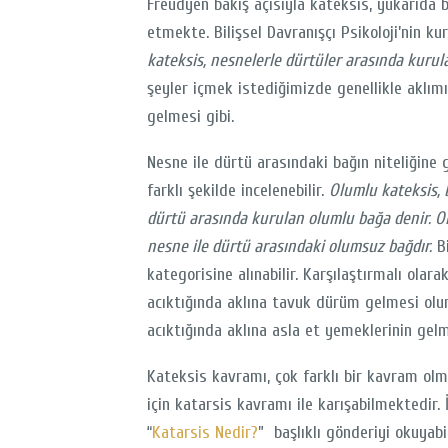
Freudyen bakış açısıyla kateksis, yukarıda be
etmekte. Bilişsel Davranışçı Psikoloji’nin k
kateksis, nesnelerle dürtüler arasında kurula
şeyler içmek istediğimizde genellikle aklımı
gelmesi gibi.
Nesne ile dürtü arasındaki bağın niteliğine
farklı şekilde incelenebilir.
Olumlu kateksis, 
dürtü arasında kurulan olumlu bağa denir. O
nesne ile dürtü arasındaki olumsuz bağdır.
Bi
kategorisine alınabilir. Karşılaştırmalı olar
acıktığında aklına tavuk dürüm gelmesi olum
acıktığında aklına asla et yemeklerinin gel
Kateksis kavramı, çok farklı bir kavram olma
için katarsis kavramı ile karışabilmektedir.
“
Katarsis Nedir?
” başlıklı gönderiyi okuyabil