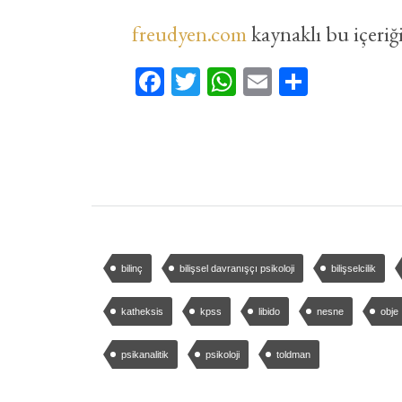
freudyen.com
kaynaklı bu içeriği
Facebook
Twitter
WhatsApp
Email
Share
bilinç
bilişsel davranışçı psikoloji
bilişselcilik
katheksis
kpss
libido
nesne
obje
psikanalitik
psikoloji
toldman