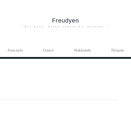
Freudyen
"Bir puro, bazen sadece bir purodur."
Anasayfa
Günce
Hakkımda
İletişim