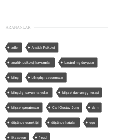
ARANANLAR
adler
Analitik Psikoloji
analitik psikoloji kavramları
bastırılmış duygular
bilinç
bilinçdışı savunmalar
bilinçdışı savunma yolları
bilişsel davranışçı terapi
bilişsel çarpıtmalar
Carl Gustav Jung
dsm
düşünce esnekliği
düşünce hataları
ego
fiksasyon
freud