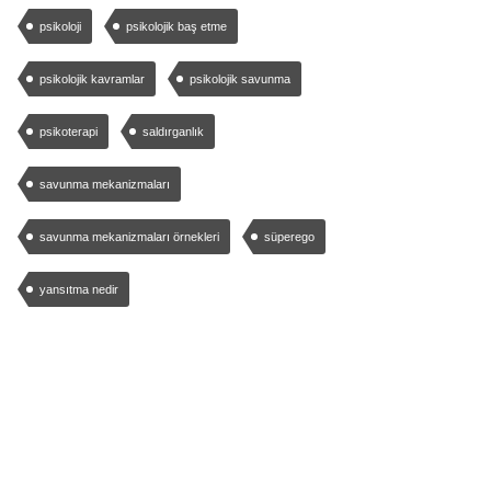
psikoloji
psikolojik baş etme
psikolojik kavramlar
psikolojik savunma
psikoterapi
saldırganlık
savunma mekanizmaları
savunma mekanizmaları örnekleri
süperego
yansıtma nedir