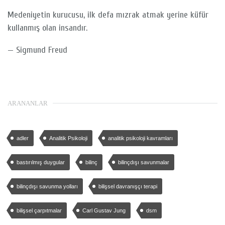
Medeniyetin kurucusu, ilk defa mızrak atmak yerine küfür
kullanmış olan insandır.
—
Sigmund Freud
ARANANLAR
adler
Analitik Psikoloji
analitik psikoloji kavramları
bastırılmış duygular
bilinç
bilinçdışı savunmalar
bilinçdışı savunma yolları
bilişsel davranışçı terapi
bilişsel çarpıtmalar
Carl Gustav Jung
dsm