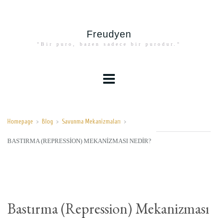
Freudyen
"Bir puro, bazen sadece bir purodur."
Homepage
>
Blog
>
Savunma Mekanizmaları
>
BASTIRMA (REPRESSION) MEKANIZMASI NEDIR?
Bastırma (Repression) Mekanizması