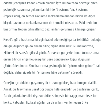
edemeyeceğimiz kadar keskin olabilir. İşte bu noktada devreye giren
psikolojik savunma yollarından biri de “bastırma”dır. Bastırma
(repression), en temel savunma mekanizmalarından biridir ve diğer
birçok savunma mekanizmasının da temelini oluşturur. Peki nedir bu
bastırma? Neden bilinçaltımız bazı anıları görünmez kılmaya çalışır?
Freud’a göre bastırma, bireyin kabul edemediği ya da tehditkâr bulduğu
duygu, düşünce ya da anıları bilinç dışına itmesidir. Bu mekanizma,
zihinsel bir sansür görevi görür. Acı veren gerçekleri unutturmaz ama
onları bilincin erişemeyeceği bir yere göndererek kişiyi duygusal
çöküntüden korur. Yani bastırma, psikolojik bir “görmezden gelme” hali
değildir; daha ziyade bir “erişemez hâle getirme” sürecidir.
Örneğin, çocuklukta yaşanmış bir travmayı birey hatırlamıyor olabilir.
Ancak bu travmanın yarattığı duygu hâlâ oradadır ve bastırılan içerik,
farklı yollarla kendini dışa vurabilir: sebepsiz bir kaygı, mantıksız bir
korku, kabuslar, fiziksel ağrılar ya da anlam verilemeyen öfke