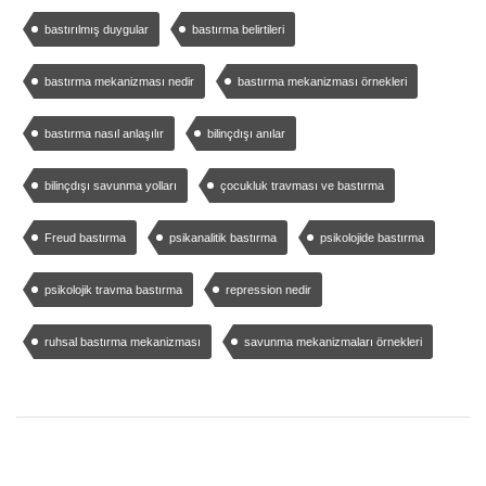
bastırılmış duygular
bastırma belirtileri
bastırma mekanizması nedir
bastırma mekanizması örnekleri
bastırma nasıl anlaşılır
bilinçdışı anılar
bilinçdışı savunma yolları
çocukluk travması ve bastırma
Freud bastırma
psikanalitik bastırma
psikolojide bastırma
psikolojik travma bastırma
repression nedir
ruhsal bastırma mekanizması
savunma mekanizmaları örnekleri