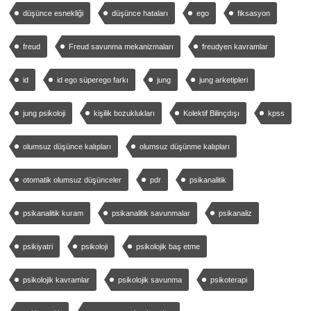
düşünce esnekliği
düşünce hataları
ego
fiksasyon
freud
Freud savunma mekanizmaları
freudyen kavramlar
id
id ego süperego farkı
jung
jung arketipleri
jung psikoloji
kişilik bozuklukları
Kolektif Bilinçdışı
kpss
olumsuz düşünce kalıpları
olumsuz düşünme kalıpları
otomatik olumsuz düşünceler
pdr
psikanalitik
psikanalitik kuram
psikanalitik savunmalar
psikanaliz
psikiyatri
psikoloji
psikolojik baş etme
psikolojik kavramlar
psikolojik savunma
psikoterapi