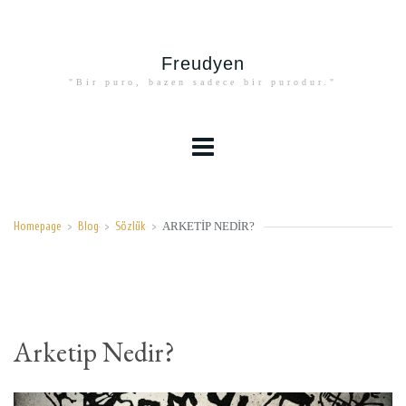
Freudyen
"Bir puro, bazen sadece bir purodur."
ARKETIP NEDIR?
Homepage
>
Blog
>
Sözlük
>
Arketip Nedir?