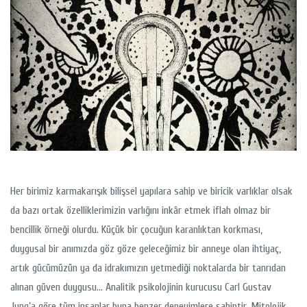
Her birimiz karmakarışık bilişsel yapılara sahip ve biricik varlıklar olsak
da bazı ortak özelliklerimizin varlığını inkâr etmek iflah olmaz bir
bencillik örneği olurdu. Küçük bir çocuğun karanlıktan korkması,
duygusal bir anımızda göz göze geleceğimiz bir anneye olan ihtiyaç,
artık gücümüzün ya da idrakımızın yetmediği noktalarda bir tanrıdan
alınan güven duygusu… Analitik psikolojinin kurucusu Carl Gustav
Jung’a göre tüm insanlar buna benzer deneyimlere sahiptir. Mitolojik