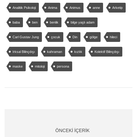
Analitik Psikoloji
Anima
Animus
anne
Arketip
baba
ben
benlik
bilge yaşlı adam
Carl Gustav Jung
çocuk
Din
gölge
hileci
Irksal Bilinçdışı
kahraman
kızlık
Kolektif Bilinçdışı
maske
mitoloji
persona
ÖNCEKI İÇERIK