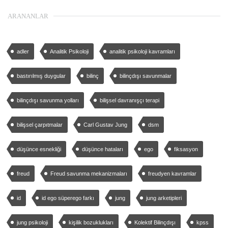
ARANANLAR
adler
Analitik Psikoloji
analitik psikoloji kavramları
bastırılmış duygular
bilinç
bilinçdışı savunmalar
bilinçdışı savunma yolları
bilişsel davranışçı terapi
bilişsel çarpıtmalar
Carl Gustav Jung
dsm
düşünce esnekliği
düşünce hataları
ego
fiksasyon
freud
Freud savunma mekanizmaları
freudyen kavramlar
id
id ego süperego farkı
jung
jung arketipleri
jung psikoloji
kişilik bozuklukları
Kolektif Bilinçdışı
kpss