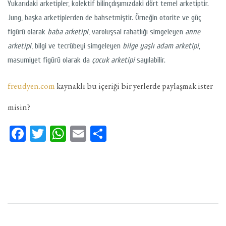
Yukarıdaki arketipler, kolektif bilinçdışımızdaki dört temel arketiptir.
Jung, başka arketiplerden de bahsetmiştir. Örneğin otorite ve güç
figürü olarak
baba arketipi
, varoluşsal rahatlığı simgeleyen
anne
arketipi
, bilgi ve tecrübeyi simgeleyen
bilge yaşlı adam arketipi
,
masumiyet figürü olarak da
çocuk arketipi
sayılabilir.
freudyen.com
kaynaklı bu içeriği bir yerlerde paylaşmak ister
misin?
Facebook
Twitter
WhatsApp
Email
Share