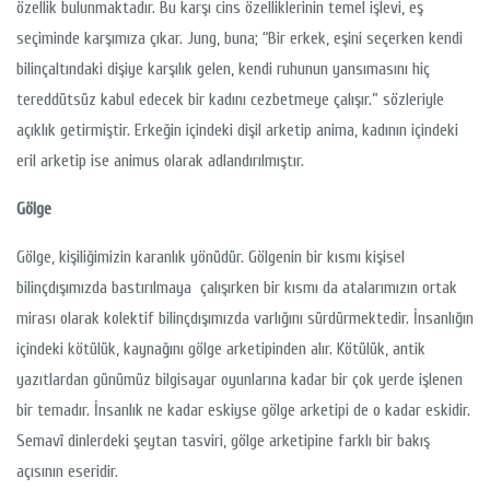
özellik bulunmaktadır. Bu karşı cins özelliklerinin temel işlevi, eş
seçiminde karşımıza çıkar. Jung, buna; “Bir erkek, eşini seçerken kendi
bilinçaltındaki dişiye karşılık gelen, kendi ruhunun yansımasını hiç
tereddütsüz kabul edecek bir kadını cezbetmeye çalışır.” sözleriyle
açıklık getirmiştir. Erkeğin içindeki dişil arketip anima, kadının içindeki
eril arketip ise animus olarak adlandırılmıştır.
Gölge
Gölge, kişiliğimizin karanlık yönüdür. Gölgenin bir kısmı kişisel
bilinçdışımızda bastırılmaya çalışırken bir kısmı da atalarımızın ortak
mirası olarak kolektif bilinçdışımızda varlığını sürdürmektedir. İnsanlığın
içindeki kötülük, kaynağını gölge arketipinden alır. Kötülük, antik
yazıtlardan günümüz bilgisayar oyunlarına kadar bir çok yerde işlenen
bir temadır. İnsanlık ne kadar eskiyse gölge arketipi de o kadar eskidir.
Semavî dinlerdeki şeytan tasviri, gölge arketipine farklı bir bakış
açısının eseridir.