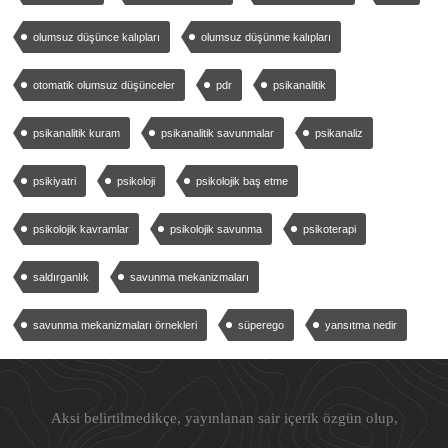
olumsuz düşünce kalıpları
olumsuz düşünme kalıpları
otomatik olumsuz düşünceler
pdr
psikanalitik
psikanalitik kuram
psikanalitik savunmalar
psikanaliz
psikiyatri
psikoloji
psikolojik baş etme
psikolojik kavramlar
psikolojik savunma
psikoterapi
saldırganlık
savunma mekanizmaları
savunma mekanizmaları örnekleri
süperego
yansıtma nedir
Aksi belirtilmedikçe, yayınlanan sair içerik özgün olup,