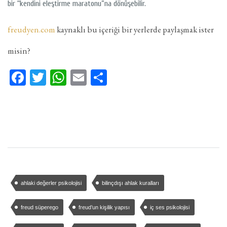
bir “kendini eleştirme maratonu”na dönüşebilir.
freudyen.com
kaynaklı bu içeriği bir yerlerde paylaşmak ister
misin?
Facebook
Twitter
WhatsApp
Email
Share
ahlaki değerler psikolojisi
bilinçdışı ahlak kuralları
freud süperego
freud’un kişilik yapısı
iç ses psikolojisi