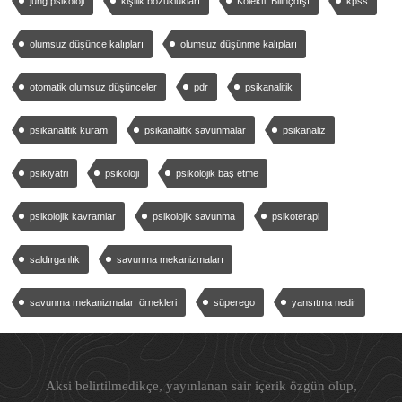
jung psikoloji
kişilik bozuklukları
Kolektif Bilinçdışı
kpss
olumsuz düşünce kalıpları
olumsuz düşünme kalıpları
otomatik olumsuz düşünceler
pdr
psikanalitik
psikanalitik kuram
psikanalitik savunmalar
psikanaliz
psikiyatri
psikoloji
psikolojik baş etme
psikolojik kavramlar
psikolojik savunma
psikoterapi
saldırganlık
savunma mekanizmaları
savunma mekanizmaları örnekleri
süperego
yansıtma nedir
Aksi belirtilmedikçe, yayınlanan sair içerik özgün olup,