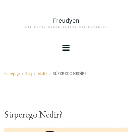
Freudyen
"Bir puro, bazen sadece bir purodur."
SÜPEREGO NEDIR?
Homepage
>
Blog
>
Sözlük
>
Süperego Nedir?