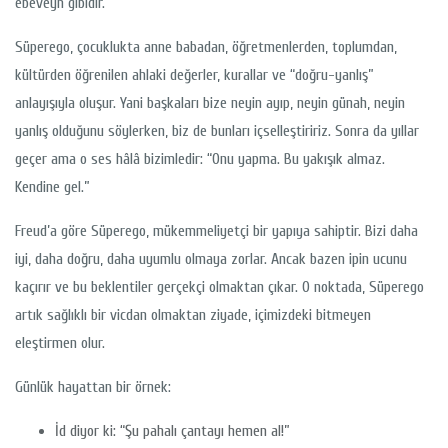
ebeveyn gibidir.
Süperego, çocuklukta anne babadan, öğretmenlerden, toplumdan,
kültürden öğrenilen ahlaki değerler, kurallar ve “doğru-yanlış”
anlayışıyla oluşur. Yani başkaları bize neyin ayıp, neyin günah, neyin
yanlış olduğunu söylerken, biz de bunları içselleştiririz. Sonra da yıllar
geçer ama o ses hâlâ bizimledir: “Onu yapma. Bu yakışık almaz.
Kendine gel.”
Freud’a göre Süperego, mükemmeliyetçi bir yapıya sahiptir. Bizi daha
iyi, daha doğru, daha uyumlu olmaya zorlar. Ancak bazen ipin ucunu
kaçırır ve bu beklentiler gerçekçi olmaktan çıkar. O noktada, Süperego
artık sağlıklı bir vicdan olmaktan ziyade, içimizdeki bitmeyen
eleştirmen olur.
Günlük hayattan bir örnek:
İd diyor ki: “Şu pahalı çantayı hemen al!”