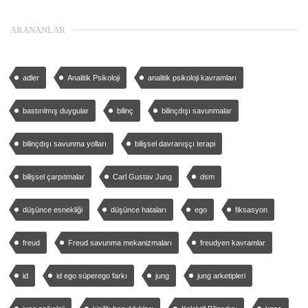
ARANANLAR
adler
Analitik Psikoloji
analitik psikoloji kavramları
bastırılmış duygular
bilinç
bilinçdışı savunmalar
bilinçdışı savunma yolları
bilişsel davranışçı terapi
bilişsel çarpıtmalar
Carl Gustav Jung
dsm
düşünce esnekliği
düşünce hataları
ego
fiksasyon
freud
Freud savunma mekanizmaları
freudyen kavramlar
id
id ego süperego farkı
jung
jung arketipleri