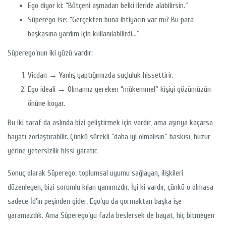
Ego diyor ki: “Bütçeni aşmadan belki ileride alabilirsin.”
Süperego ise: “Gerçekten buna ihtiyacın var mı? Bu para
başkasına yardım için kullanılabilirdi…”
Süperego’nun iki yüzü vardır:
Vicdan → Yanlış yaptığımızda suçluluk hissettirir.
Ego ideali → Olmamız gereken “mükemmel” kişiyi gözümüzün
önüne koyar.
Bu iki taraf da aslında bizi geliştirmek için vardır, ama aşırıya kaçarsa
hayatı zorlaştırabilir. Çünkü sürekli “daha iyi olmalısın” baskısı, huzur
yerine yetersizlik hissi yaratır.
Sonuç olarak Süperego, toplumsal uyumu sağlayan, ilişkileri
düzenleyen, bizi sorumlu kılan yanımızdır. İyi ki vardır, çünkü o olmasa
sadece İd’in peşinden gider, Ego’yu da yormaktan başka işe
yaramazdık. Ama Süperego’yu fazla beslersek de hayat, hiç bitmeyen