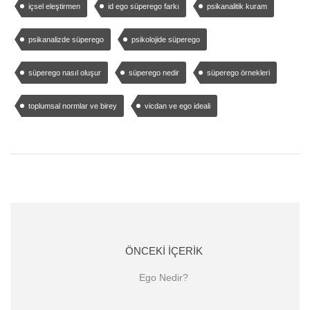
içsel eleştirmen
id ego süperego farkı
psikanalitik kuram
psikanalizde süperego
psikolojide süperego
süperego nasıl oluşur
süperego nedir
süperego örnekleri
toplumsal normlar ve birey
vicdan ve ego ideali
ÖNCEKI İÇERIK
Ego Nedir?